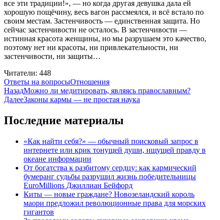
все эти традиции!», — но когда другая девушка дала ей
хорошую пощёчину, весь вагон рассмеялся, и всё встало по
своим местам. Застенчивость — единственная защита. Но
сейчас застенчивости не осталось. В застенчивости —
истинная красота женщины, но мы разрушаем это качество,
поэтому нет ни красоты, ни привлекательности, ни
застенчивости, ни защиты…
Читатели:
448
Рубрики
Метки
Ответы на вопросы
Отношения
Навигация
Назад
Можно ли медитировать, являясь православным?
Далее
Законы кармы — не простая наука
по
записям
Последние материалы
«Как найти себя?» — обычный поисковый запрос в
интернете или крик тонущей души, ищущей правду в
океане информации
От богатства к разбитому сердцу: как кармический
бумеранг судьбы разрушил жизнь победительницы
EuroMillions Джиллиан Бейфорд
Киты — новые граждане? Новозеландский король
маори предложил революционные права для морских
гигантов