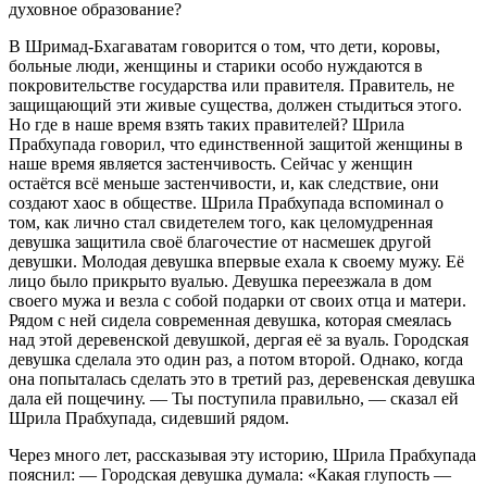
духовное образование?
В Шримад-Бхагаватам говорится о том, что дети, коровы,
больные люди, женщины и старики особо нуждаются в
покровительстве государства или правителя. Правитель, не
защищающий эти живые существа, должен стыдиться этого.
Но где в наше время взять таких правителей? Шрила
Прабхупада говорил, что единственной защитой женщины в
наше время является застенчивость. Сейчас у женщин
остаётся всё меньше застенчивости, и, как следствие, они
создают хаос в обществе. Шрила Прабхупада вспоминал о
том, как лично стал свидетелем того, как целомудренная
девушка защитила своё благочестие от насмешек другой
девушки. Молодая девушка впервые ехала к своему мужу. Её
лицо было прикрыто вуалью. Девушка переезжала в дом
своего мужа и везла с собой подарки от своих отца и матери.
Рядом с ней сидела современная девушка, которая смеялась
над этой деревенской девушкой, дергая её за вуаль. Городская
девушка сделала это один раз, а потом второй. Однако, когда
она попыталась сделать это в третий раз, деревенская девушка
дала ей пощечину. — Ты поступила правильно, — сказал ей
Шрила Прабхупада, сидевший рядом.
Через много лет, рассказывая эту историю, Шрила Прабхупада
пояснил: — Городская девушка думала: «Какая глупость —