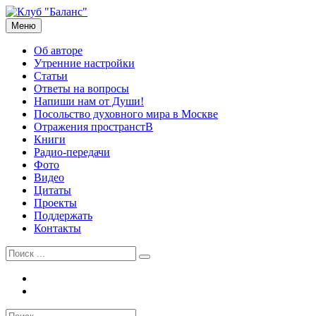
Перейти
к
Меню
Рузов Вячеслав Олегович
Личный сайт
содержимому
Об авторе
Утренние настройки
Статьи
Ответы на вопросы
Напиши нам от Души!
Посольство духовного мира в Москве
Отражения пространстВ
Книги
Радио-передачи
Фото
Видео
Цитаты
Проекты
Поддержать
Контакты
Найти:
Tel
Email
Найти: