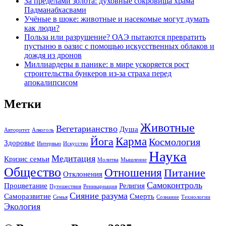
За пределами золота: духовные сокровища храма
Падманабхасвами
Учёные в шоке: животные и насекомые могут думать
как люди?
Польза или разрушение? ОАЭ пытаются превратить
пустыню в оазис с помощью искусственных облаков и
дождя из дронов
Миллиардеры в панике: в мире ускоряется рост
строительства бункеров из-за страха перед
апокалипсисом
Метки
Животные
Вегетарианство
Душа
Авторитет
Алкоголь
Карма
Йога
Космология
Здоровье
Интервью
Искусство
Наука
Медитация
Кризис семьи
Молитва
Мышление
Общество
Отношения
Питание
Отклонения
Самоконтроль
Процветание
Религия
Путешествия
Реинкарнация
Сияние разума
Саморазвитие
Смерть
Семья
Сознание
Технологии
Экология