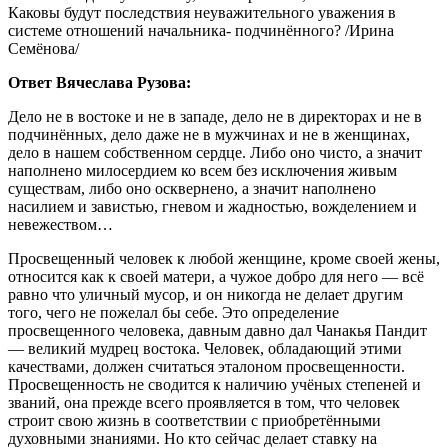
Каковы будут последствия неуважительного уважения в
системе отношений начальника- подчинённого? /Ирина
Семёнова/
Ответ Вячеслава Рузова:
Дело не в востоке и не в западе, дело не в директорах и не в
подчинённых, дело даже не в мужчинах и не в женщинах,
дело в нашем собственном сердце. Либо оно чисто, а значит
наполнено милосердием ко всем без исключения живым
существам, либо оно осквернено, а значит наполнено
насилием и завистью, гневом и жадностью, вожделением и
невежеством…
Просвещенный человек к любой женщине, кроме своей жены,
относится как к своей матери, а чужое добро для него — всё
равно что уличный мусор, и он никогда не делает другим
того, чего не пожелал бы себе. Это определение
просвещенного человека, давным давно дал Чанакья Пандит
— великий мудрец востока. Человек, обладающий этими
качествами, должен считаться эталоном просвещенности.
Просвещенность не сводится к наличию учёных степеней и
званий, она прежде всего проявляется в том, что человек
строит свою жизнь в соответствии с приобретёнными
духовными знаниями. Но кто сейчас делает ставку на