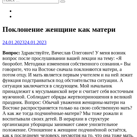
Tel
Email
Наложение
Поклонение женщине как матери
сайта
Автор
Вячеслав
24.01.2023
24.01.2023
Рузов
Вопрос:
Здравствуйте, Вячеслав Олегович! У меня возник
вопрос после прослушивании вашей лекции на тему: «Я
биоробот. Методики изменения собственного сознания.» Вы
говорите, что на Востоке сначала поклоняются матери, а
потом отцу. И мать является первым учителем и на ней лежит
функция подстраиваться под обстоятельства ситуации. А
ситуация заключается в следующем. Мой начальник
принадлежит к мусульманской вере и считает себя восточным
мужчиной. Соблюдает обряды жертвоприношения в великий
праздник. Вопрос: Обычай уважения женщины-матери на
Востоке распространяется только на свою собственную мать?
А как же тогда подчинённые-матери? Мы тоже рожали и
воспитывали своих детей. В иерархии в структуре
организации уборщицы занимают самое унизительное
положение. Отношение к женщине подчинённой остаётся,
как к последнему человеку, несмотря на то, что она тоже мать.