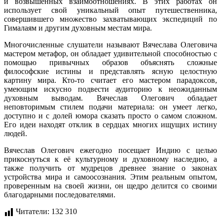
и возвышенных взаимоотношениях. В этих работах он
использует свой уникальный опыт путешественника,
совершившего множество захватывающих экспедиций по
Гималаям и другим духовным местам мира.
Многочисленные слушатели называют Вячеслава Олеговича
мастером метафор, он обладает удивительной способностью с
помощью привычных образов объяснять сложные
философские истины и представлять ясную целостную
картину мира. Кто-то считает его мастером парадоксов,
умеющим искусно подвести аудиторию к неожиданным
духовным выводам. Вячеслав Олегович обладает
неповторимым стилем подачи материала: он умеет легко,
доступно и с долей юмора сказать просто о самом сложном.
Его идеи находят отклик в сердцах многих ищущих истину
людей.
Вячеслав Олегович ежегодно посещает Индию с целью
прикоснуться к её культурному и духовному наследию, а
также получить от мудрецов древнее знание о законах
устройства мира и самоосознания. Этим реальным опытом,
проверенным на своей жизни, он щедро делится со своими
благодарными последователями.
Читатели:
132 310