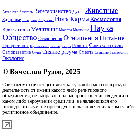
Животные
Вегетарианство
Душа
Авторитет
Алкоголь
Карма
Йога
Космология
Здоровье
Интервью
Искусство
Наука
Медитация
Кризис семьи
Молитва
Мышление
Общество
Отношения
Питание
Отклонения
Самоконтроль
Процветание
Религия
Путешествия
Реинкарнация
Сияние разума
Саморазвитие
Смерть
Семья
Сознание
Технологии
Экология
© Вячеслав Рузов, 2025
Сайт ruzov.ru не осуществляет какую-либо миссионерскую
деятельность от имени какого-либо религиозного
объединения, не направлен на распространение сведений о
каком-либо вероучении среди лиц, не являющихся его
последователями, не преследует цель вовлечения в какое-либо
религиозное объединение.