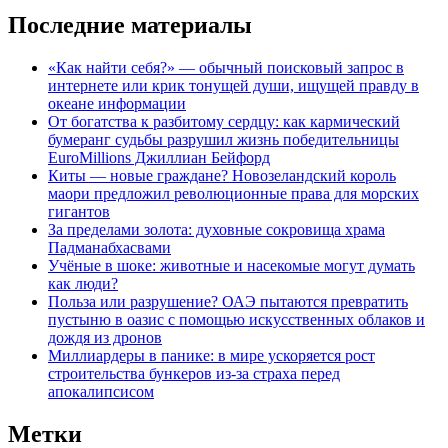
Последние материалы
«Как найти себя?» — обычный поисковый запрос в
интернете или крик тонущей души, ищущей правду в
океане информации
От богатства к разбитому сердцу: как кармический
бумеранг судьбы разрушил жизнь победительницы
EuroMillions Джиллиан Бейфорд
Киты — новые граждане? Новозеландский король
маори предложил революционные права для морских
гигантов
За пределами золота: духовные сокровища храма
Падманабхасвами
Учёные в шоке: животные и насекомые могут думать
как люди?
Польза или разрушение? ОАЭ пытаются превратить
пустыню в оазис с помощью искусственных облаков и
дождя из дронов
Миллиардеры в панике: в мире ускоряется рост
строительства бункеров из-за страха перед
апокалипсисом
Метки