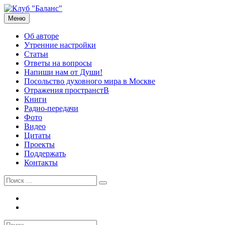
Перейти
к
Меню
Рузов Вячеслав Олегович
Личный сайт
содержимому
Об авторе
Утренние настройки
Статьи
Ответы на вопросы
Напиши нам от Души!
Посольство духовного мира в Москве
Отражения пространстВ
Книги
Радио-передачи
Фото
Видео
Цитаты
Проекты
Поддержать
Контакты
Найти:
Tel
Email
Найти: