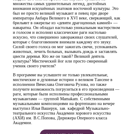
множества самых удивительных легенд, достойных
внимания искушённых знатоков восточной культуры. Это
был не просто великий музыкант и певец при дворе
императора Акбара Великого в XVI веке, сверкающий, как
брильянт в ожерелье из «девяти драгоценных камней» —
наваратна. Он обладал настолько уникальным мастерством
и голосом и исполнял классические раги настолько
искусно, что совершенно завораживал своих слушателей,
которые с благоговением внимали каждому его звуку.
Силой своего голоса он мог зажигать свечи, успокаивать
животных, лечить больных, вызывать дождь и заставлять
цвести деревья. Кто же он такой? Великий деятель
культуры? Мистический йог или просто смиренный
ученик своего учителя?
В программе вы услышите не только увлекательные,
мистические и духовные истории о великом Тансене в
исполнении Вячеслава Олеговича Рузова, но также
получите возможность погрузиться в его произведения —
раги, которые были исполнены профессиональными
музыкантами — группой Mamakam. С собственными
музыкальными композициями на фортепиано на вечере
выступил Илья Вашерук, зав. кафедрой Музыкально-
театрального искусства Академии хорового искусства
(АХИ) им. В.С.Попова, Дирижера Оперного класса
Академии.