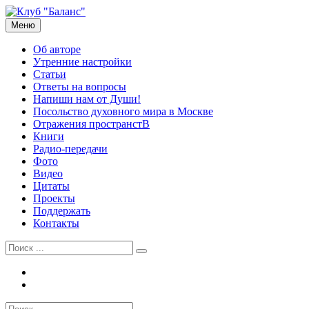
Перейти
к
Меню
Рузов Вячеслав Олегович
Личный сайт
содержимому
Об авторе
Утренние настройки
Статьи
Ответы на вопросы
Напиши нам от Души!
Посольство духовного мира в Москве
Отражения пространстВ
Книги
Радио-передачи
Фото
Видео
Цитаты
Проекты
Поддержать
Контакты
Найти:
Tel
Email
Найти: