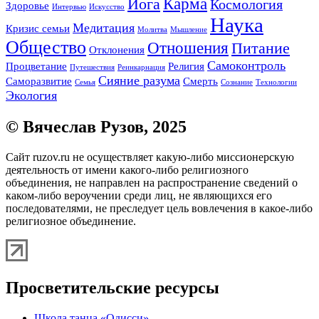
Карма
Йога
Космология
Здоровье
Интервью
Искусство
Наука
Медитация
Кризис семьи
Молитва
Мышление
Общество
Отношения
Питание
Отклонения
Самоконтроль
Процветание
Религия
Путешествия
Реинкарнация
Сияние разума
Саморазвитие
Смерть
Семья
Сознание
Технологии
Экология
© Вячеслав Рузов, 2025
Сайт ruzov.ru не осуществляет какую-либо миссионерскую
деятельность от имени какого-либо религиозного
объединения, не направлен на распространение сведений о
каком-либо вероучении среди лиц, не являющихся его
последователями, не преследует цель вовлечения в какое-либо
религиозное объединение.
Просветительские ресурсы
Школа танца «Одисси»