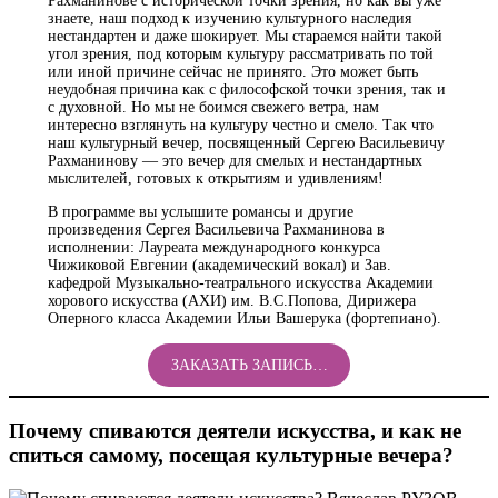
Рахманинове с исторической точки зрения, но как вы уже
знаете, наш подход к изучению культурного наследия
нестандартен и даже шокирует. Мы стараемся найти такой
угол зрения, под которым культуру рассматривать по той
или иной причине сейчас не принято. Это может быть
неудобная причина как с философской точки зрения, так и
с духовной. Но мы не боимся свежего ветра, нам
интересно взглянуть на культуру честно и смело. Так что
наш культурный вечер, посвященный Сергею Васильевичу
Рахманинову — это вечер для смелых и нестандартных
мыслителей, готовых к открытиям и удивлениям!
В программе вы услышите романсы и другие
произведения Сергея Васильевича Рахманинова в
исполнении: Лауреата международного конкурса
Чижиковой Евгении (академический вокал) и Зав.
кафедрой Музыкально-театрального искусства Академии
хорового искусства (АХИ) им. В.С.Попова, Дирижера
Оперного класса Академии Ильи Вашерука (фортепиано).
ЗАКАЗАТЬ ЗАПИСЬ…
Почему спиваются деятели искусства, и как не
спиться самому, посещая культурные вечера?