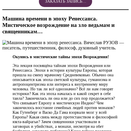
ЗАКАЗАТЬ ЗАПИСЬ…
Машина времени в эпоху Ренессанса.
Мистическое возрождение на зло ведьмам и
священникам…
Окунись в мистические тайны эпохи Возрождения!
Эта лекция посвящёна тайнам эпохи Возрождения или
Ренессанса. Эпохи в истории культуры Европы, которая
пришла на смену мрачному Средневековью. Обычно она
описывается как эпоха светской культуры, гуманизма и
антропоцентризма или интереса к внутреннему миру
человека. Но так ли всё однозначно? Всё ли нам говорят
историки? Как эта эпоха началась и какой секрет в себе
таила? Закончилась ли она или до сих пор продолжается?
Что связывает Европу и мистическую Индию? Чем
закончилось восстание семейных людей против монахов?
Как Гутенберг и Васко Да Гама взорвали мозг у всей
Европы? Какая связь между протестанством и философией
юкта-вайрагьи? Зачем священники участвовали в
заговорах и убийствах, а монахи, несмотря на обет