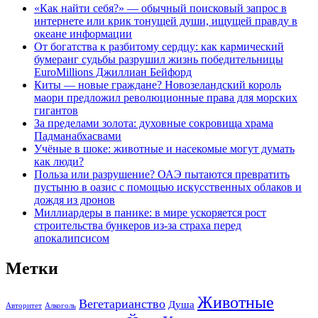
«Как найти себя?» — обычный поисковый запрос в
интернете или крик тонущей души, ищущей правду в
океане информации
От богатства к разбитому сердцу: как кармический
бумеранг судьбы разрушил жизнь победительницы
EuroMillions Джиллиан Бейфорд
Киты — новые граждане? Новозеландский король
маори предложил революционные права для морских
гигантов
За пределами золота: духовные сокровища храма
Падманабхасвами
Учёные в шоке: животные и насекомые могут думать
как люди?
Польза или разрушение? ОАЭ пытаются превратить
пустыню в оазис с помощью искусственных облаков и
дождя из дронов
Миллиардеры в панике: в мире ускоряется рост
строительства бункеров из-за страха перед
апокалипсисом
Метки
Животные
Вегетарианство
Душа
Авторитет
Алкоголь