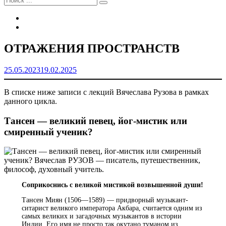
Tel
Email
Наложение
ОТРАЖЕНИЯ ПРОСТРАНСТВ
сайта
Автор
Вячеслав
25.05.2023
19.02.2025
Рузов
В списке ниже записи с лекций Вячеслава Рузова в рамках
данного цикла.
Тансен — великий певец, йог-мистик или
смиренный ученик?
Соприкоснись с великой мистикой возвышенной души!
Тансен Миян (1506—1589) — придворный музыкант-
ситарист великого императора Акбара, считается одним из
самых великих и загадочных музыкантов в истории
Индии. Его имя не просто так окутано туманом из