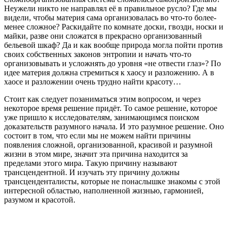
Неужели никто не направлял её в правильное русло? Где мы
видели, чтобы материя сама организовалась во что-то более-
менее сложное? Раскидайте по комнате доски, гвозди, носки и
майки, разве они сложатся в прекрасно организованный
бельевой шкаф? Да и как вообще природа могла пойти против
своих собственных законов энтропии и начать что-то
организовывать и усложнять до уровня «не отвести глаз»? По
идее материя должна стремиться к хаосу и разложению. А в
хаосе и разложении очень трудно найти красоту…
Стоит как следует позаниматься этим вопросом, и через
некоторое время решение придёт. То самое решение, которое
уже пришло к исследователям, занимающимся поиском
доказательств разумного начала. И это разумное решение. Оно
состоит в том, что если мы не можем найти причины
появления сложной, организованной, красивой и разумной
жизни в этом мире, значит эта причина находится за
пределами этого мира. Такую причину называют
трансцендентной. И изучать эту причину должны
трансценденталисты, которые не понаслышке знакомы с этой
интересной областью, наполненной жизнью, гармонией,
разумом и красотой.