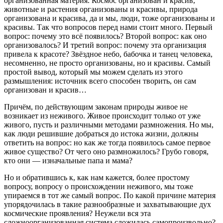
организованная материя. Космос организован и красив,
животные и растения организованы и красивы, природа
организована и красива, да и мы, люди, тоже организованы и
красивы. Так что вопросов перед нами стоит много. Первый
вопрос: почему это всё появилось? Второй вопрос: как оно
организовалось? И третий вопрос: почему эта организация
привела к красоте? Звёздное небо, бабочка и танец человека,
несомненно, не просто организованы, но и красивы. Самый
простой вывод, который мы можем сделать из этого
размышления: источник всего способен творить, он сам
организован и красив…
Причём, по действующим законам природы живое не
возникает из неживого. Живое происходит только от уже
живого, пусть и различными методами размножения. Но мы,
как люди решившие добраться до истока жизни, должны
ответить на вопрос: но как же тогда появилось самое первое
живое существо? От чего оно размножилось? Грубо говоря,
кто они — изначальные папа и мама?
Но и обратившись к, как нам кажется, более простому
вопросу, вопросу о происхождении неживого, мы тоже
упираемся в тот же самый вопрос. По какой причине материя
упорядочилась в такие разнообразные и захватывающие дух
космические проявления? Неужели вся эта
сложноорганизованная система сложилась самопроизвольно?