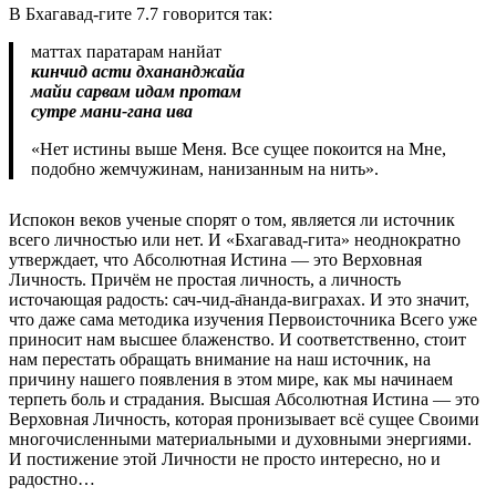
В Бхагавад-гите 7.7 говорится так:
маттах паратарам нанйат
кинчид асти дхананджайа
майи сарвам идам протам
сутре мани-гана ива
«Нет истины выше Меня. Все сущее покоится на Мне,
подобно жемчужинам, нанизанным на нить».
Испокон веков ученые спорят о том, является ли источник
всего личностью или нет. И «Бхагавад-гита» неоднократно
утверждает, что Абсолютная Истина — это Верховная
Личность. Причём не простая личность, а личность
источающая радость: сач-чид-а̄нанда-виграхах. И это значит,
что даже сама методика изучения Первоисточника Всего уже
приносит нам высшее блаженство. И соответственно, стоит
нам перестать обращать внимание на наш источник, на
причину нашего появления в этом мире, как мы начинаем
терпеть боль и страдания. Высшая Абсолютная Истина — это
Верховная Личность, которая пронизывает всё сущее Своими
многочисленными материальными и духовными энергиями.
И постижение этой Личности не просто интересно, но и
радостно…