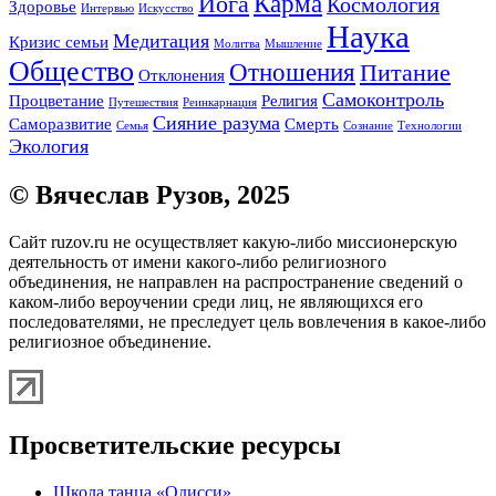
Карма
Йога
Космология
Здоровье
Интервью
Искусство
Наука
Медитация
Кризис семьи
Молитва
Мышление
Общество
Отношения
Питание
Отклонения
Самоконтроль
Процветание
Религия
Путешествия
Реинкарнация
Сияние разума
Саморазвитие
Смерть
Семья
Сознание
Технологии
Экология
© Вячеслав Рузов, 2025
Сайт ruzov.ru не осуществляет какую-либо миссионерскую
деятельность от имени какого-либо религиозного
объединения, не направлен на распространение сведений о
каком-либо вероучении среди лиц, не являющихся его
последователями, не преследует цель вовлечения в какое-либо
религиозное объединение.
Просветительские ресурсы
Школа танца «Одисси»