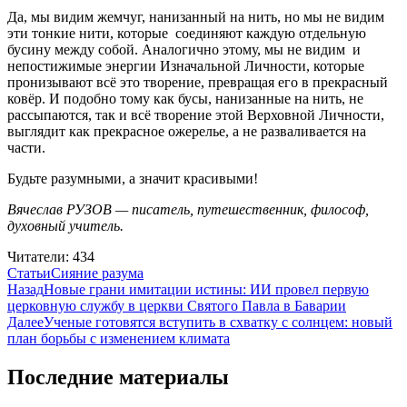
Да, мы видим жемчуг, нанизанный на нить, но мы не видим
эти тонкие нити, которые соединяют каждую отдельную
бусину между собой. Аналогично этому, мы не видим и
непостижимые энергии Изначальной Личности, которые
пронизывают всё это творение, превращая его в прекрасный
ковёр. И подобно тому как бусы, нанизанные на нить, не
рассыпаются, так и всё творение этой Верховной Личности,
выглядит как прекрасное ожерелье, а не разваливается на
части.
Будьте разумными, а значит красивыми!
Вячеслав РУЗОВ — писатель, путешественник, философ,
духовный учитель.
Читатели:
434
Рубрики
Метки
Статьи
Сияние разума
Навигация
Назад
Новые грани имитации истины: ИИ провел первую
церковную службу в церкви Святого Павла в Баварии
по
Далее
Ученые готовятся вступить в схватку с солнцем: новый
записям
план борьбы с изменением климата
Последние материалы