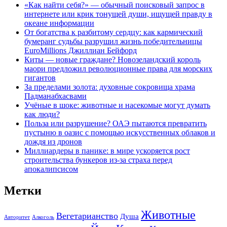
«Как найти себя?» — обычный поисковый запрос в
интернете или крик тонущей души, ищущей правду в
океане информации
От богатства к разбитому сердцу: как кармический
бумеранг судьбы разрушил жизнь победительницы
EuroMillions Джиллиан Бейфорд
Киты — новые граждане? Новозеландский король
маори предложил революционные права для морских
гигантов
За пределами золота: духовные сокровища храма
Падманабхасвами
Учёные в шоке: животные и насекомые могут думать
как люди?
Польза или разрушение? ОАЭ пытаются превратить
пустыню в оазис с помощью искусственных облаков и
дождя из дронов
Миллиардеры в панике: в мире ускоряется рост
строительства бункеров из-за страха перед
апокалипсисом
Метки
Животные
Вегетарианство
Душа
Авторитет
Алкоголь