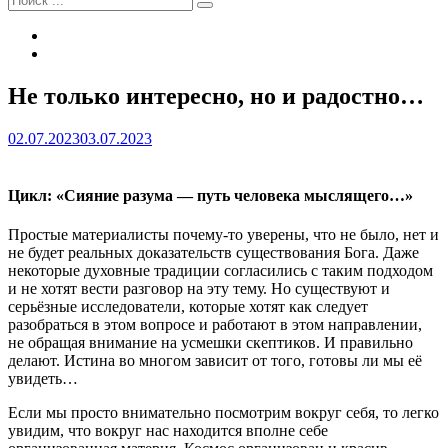
Tel
Email
Наложение
Не только интересно, но и радостно…
сайта
Автор
Вячеслав
02.07.2023
03.07.2023
Рузов
Цикл: «Сияние разума — путь человека мыслящего…»
Простые материалисты почему-то уверены, что не было, нет и
не будет реальных доказательств существования Бога. Даже
некоторые духовные традиции согласились с таким подходом
и не хотят вести разговор на эту тему. Но существуют и
серьёзные исследователи, которые хотят как следует
разобраться в этом вопросе и работают в этом направлении,
не обращая внимание на усмешки скептиков. И правильно
делают. Истина во многом зависит от того, готовы ли мы её
увидеть…
Если мы просто внимательно посмотрим вокруг себя, то легко
увидим, что вокруг нас находится вполне себе