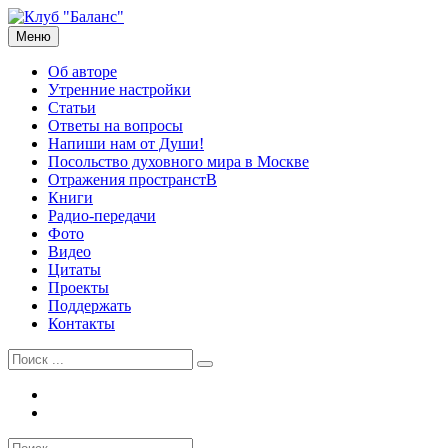
Перейти
к
Меню
Рузов Вячеслав Олегович
Личный сайт
содержимому
Об авторе
Утренние настройки
Статьи
Ответы на вопросы
Напиши нам от Души!
Посольство духовного мира в Москве
Отражения пространстВ
Книги
Радио-передачи
Фото
Видео
Цитаты
Проекты
Поддержать
Контакты
Найти:
Tel
Email
Найти: