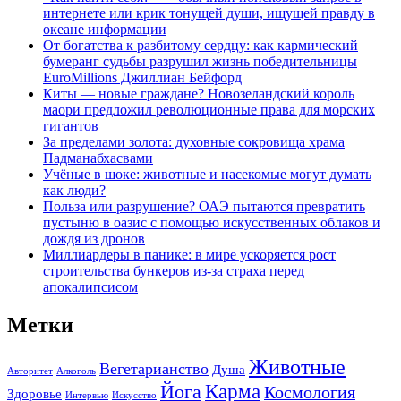
интернете или крик тонущей души, ищущей правду в
океане информации
От богатства к разбитому сердцу: как кармический
бумеранг судьбы разрушил жизнь победительницы
EuroMillions Джиллиан Бейфорд
Киты — новые граждане? Новозеландский король
маори предложил революционные права для морских
гигантов
За пределами золота: духовные сокровища храма
Падманабхасвами
Учёные в шоке: животные и насекомые могут думать
как люди?
Польза или разрушение? ОАЭ пытаются превратить
пустыню в оазис с помощью искусственных облаков и
дождя из дронов
Миллиардеры в панике: в мире ускоряется рост
строительства бункеров из-за страха перед
апокалипсисом
Метки
Животные
Вегетарианство
Душа
Авторитет
Алкоголь
Карма
Йога
Космология
Здоровье
Интервью
Искусство