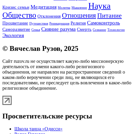
Наука
Медитация
Кризис семьи
Молитва
Мышление
Общество
Отношения
Питание
Отклонения
Самоконтроль
Процветание
Религия
Путешествия
Реинкарнация
Сияние разума
Саморазвитие
Смерть
Семья
Сознание
Технологии
Экология
© Вячеслав Рузов, 2025
Сайт ruzov.ru не осуществляет какую-либо миссионерскую
деятельность от имени какого-либо религиозного
объединения, не направлен на распространение сведений о
каком-либо вероучении среди лиц, не являющихся его
последователями, не преследует цель вовлечения в какое-либо
религиозное объединение.
Просветительские ресурсы
Школа танца «Одисси»