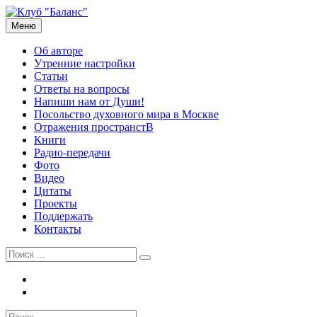
Перейти
к
Меню
Рузов Вячеслав Олегович
Личный сайт
содержимому
Об авторе
Утренние настройки
Статьи
Ответы на вопросы
Напиши нам от Души!
Посольство духовного мира в Москве
Отражения пространстВ
Книги
Радио-передачи
Фото
Видео
Цитаты
Проекты
Поддержать
Контакты
Найти:
Tel
Email
Найти: