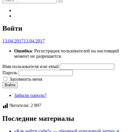
Tel
Email
Наложение
Войти
сайта
Автор
Анна
13.04.2017
13.04.2017
Семёнова
Ошибка
: Регистрация пользователей на настоящий
момент не разрешается.
Имя пользователя или email
Пароль
Запомнить меня
Войти
Забыли пароль?
Читатели:
2 897
Последние материалы
«Как найти себя?» — обычный поисковый запрос в